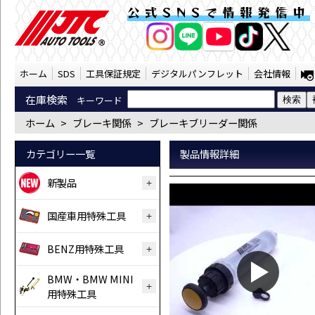
ブレーキシリンジ（JTC5533） | JTC 
公式SNSで情報発信中
AI商品コンシェルジ
オンライン
ホーム
SDS
工具保証規定
デジタルパンフレット
会社情報
在庫検索
キーワード
ホーム
>
ブレーキ関係
>
ブレーキブリーダー関係
カテゴリー一覧
製品情報詳細
新製品
国産車用特殊工具
BENZ用特殊工具
BMW・BMW MINI
用特殊工具