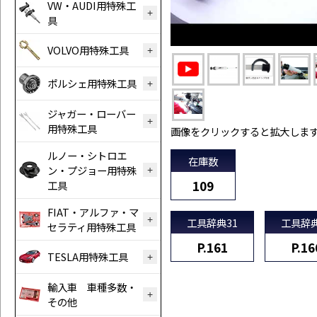
VW・AUDI用特殊工
具
VOLVO用特殊工具
ポルシェ用特殊工具
ジャガー・ローバー
用特殊工具
画像をクリックすると拡大しま
ルノー・シトロエ
在庫数
ン・プジョー用特殊
109
工具
FIAT・アルファ・マ
工具辞典31
工具辞典
セラティ用特殊工具
P.161
P.16
TESLA用特殊工具
輸入車 車種多数・
その他