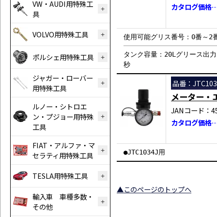
VW・AUDI用特殊工
カタログ価格…￥
具
VOLVO用特殊工具
使用可能グリス番号：0番～2
タンク容量：20Lグリース出力：1
ポルシェ用特殊工具
秒
ジャガー・ローバー
品番：JTC103
用特殊工具
メーター・エ
ルノー・シトロエ
JANコード：458
ン・プジョー用特殊
カタログ価格…￥
工具
FIAT・アルファ・マ
●JTC1034J用
セラティ用特殊工具
TESLA用特殊工具
▲このページのトップへ
輸入車 車種多数・
その他