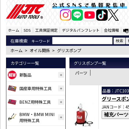
オイル関係 グリスポンプ （SST） | JTC
公式SNSで情報発信中
AI商品コンシェルジ
オンライン
ホーム
SDS
工具保証規定
デジタルパンフレット
会社情報
在庫検索
キーワード
ホーム
>
オイル関係
>
グリスポンプ
カテゴリー一覧
グリスポンプ一覧
パーツ
新製品
国産車用特殊工具
品番：JTC103
グリースポ
BENZ用特殊工具
JANコード：458
BMW・BMW MINI
補充パーツ
用特殊工具