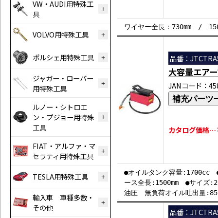
VW・AUDI用特殊工
具
ワイヤー全長：730mm / 15
VOLVO用特殊工具
ポルシェ用特殊工具
品番：JTCTRA5
大容量エアー
ジャガー・ローバー
JANコード：458
用特殊工具
補充パーツ
ルノー・シトロエ
ン・プジョー用特殊
工具
カタログ価格…￥7
FIAT・アルファ・マ
セラティ用特殊工具
●オイルタンク容量:1700cc 
TESLA用特殊工具
ース全長:1500mm ●サイズ:2
油圧 無負荷オイル吐出量:850
輸入車 車種多数・
その他
品番：JTCTRA5