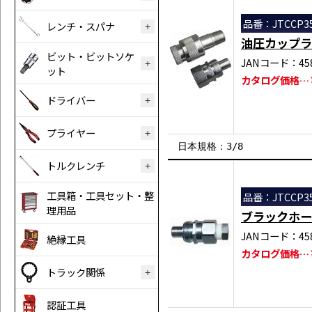
品番：JTCCP3
レンチ・スパナ
油圧カップラ
ビット・ビットソケ
JANコード：458
ット
カタログ価格…￥
ドライバー
プライヤー
日本規格：3/8
トルクレンチ
工具箱・工具セット・整
品番：JTCCP3
理用品
ブラックホー
JANコード：458
絶縁工具
カタログ価格…￥
トラック関係
認証工具