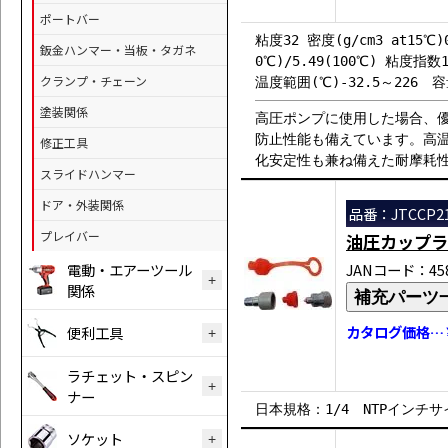
ポートバー
粘度32 密度(g/cm3 at15℃)
鈑金ハンマー・当板・タガネ
0℃)/5.49(100℃) 粘度指数1
クランプ・チェーン
温度範囲(℃)-32.5～226 容量
塗装関係
高圧ポンプに使用した場合、
防止性能も備えています。高
修正工具
化安定性も兼ね備えた耐摩耗
スライドハンマー
ドア・外装関係
品番：JTCCP2
プレイバー
油圧カップラ
電動・エアーツール
JANコード：458
関係
補充パーツ
カタログ価格…￥
便利工具
ラチェット・スピン
ナー
日本規格：1/4 NTPインチ
ソケット