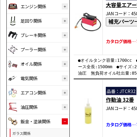
大容量エアー
エンジン関係
JANコード：458
足回り関係
補充パーツ
ブレーキ関係
カタログ価格…￥7
プーラー関係
●オイルタンク容量:1700cc 
オイル関係
ース全長:1500mm ●サイズ:2
油圧 無負荷オイル吐出量:850
電気関係
品番：JTCR32
エアコン関係
作動油 32番
油圧関係
JANコード：458
鈑金・塗装関係
カタログ価格…￥
ガラス関係