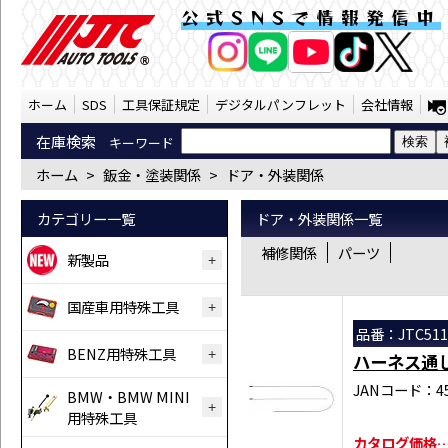
鈑金・塗装関係 ドア・外装関係 （SST） 
公式SNSで情報発信中
AI商品コンシェルジ
オンライン
ホーム
SDS
工具保証規定
デジタルパンフレット
会社情報
在庫検索
キーワード
ホーム
>
鈑金・塗装関係
>
ドア・外装関係
カテゴリー一覧
ドア・外装関係一覧
補修関係
パーツ
新製品
国産車用特殊工具
品番：JTC511
BENZ用特殊工具
ハーネス通
JANコード：458
BMW・BMW MINI
用特殊工具
カタログ価格…￥