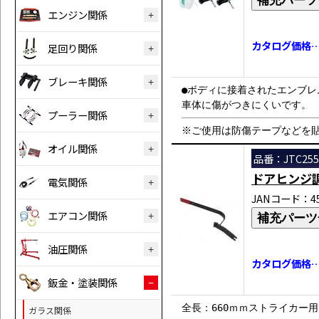
エンジン関係
カタログ価格…￥
足回り関係
ブレーキ関係
●ボディに接着されたエンブレ
車体に傷がつきにくいです。 ●
プーラー関係
※ご使用は防傷テープなどを
オイル関係
品番：JTC255
ドアヒンジ
電気関係
JANコード：458
エアコン関係
補充パーツ
油圧関係
カタログ価格…￥
鈑金・塗装関係
全長：660ｍｍストライカー用
ガラス関係