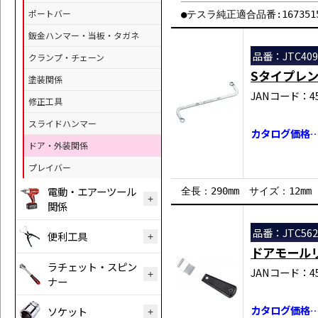
ポートバー
●テスラ純正適合品番:1673515
鈑金ハンマー・当板・タガネ
品番：JTC409
クランプ・チェーン
Sタイプレ
塗装関係
JANコード：458
修正工具
スライドハンマー
カタログ価格…￥
ドア・外装関係
プレイバー
電動・エアーツール
全長：290mm サイズ：12mm
関係
品番：JTC562
便利工具
ドアモール
ラチェット・スピン
JANコード：458
ナー
カタログ価格…￥
ソケット