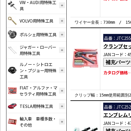
VW・AUDI用特殊工
具
VOLVO用特殊工具
ワイヤー全長：730mm / 15
ポルシェ用特殊工具
品番：JTC255
クランプセ
ジャガー・ローバー
用特殊工具
JANコード：458
補充パーツ
ルノー・シトロエ
ン・プジョー用特殊
カタログ価格…￥
工具
FIAT・アルファ・マ
セラティ用特殊工具
クリップ幅：15mm使用範囲別2
TESLA用特殊工具
品番：JTC252
エンブレム
輸入車 車種多数・
JANコード：471
その他
補充パーツ