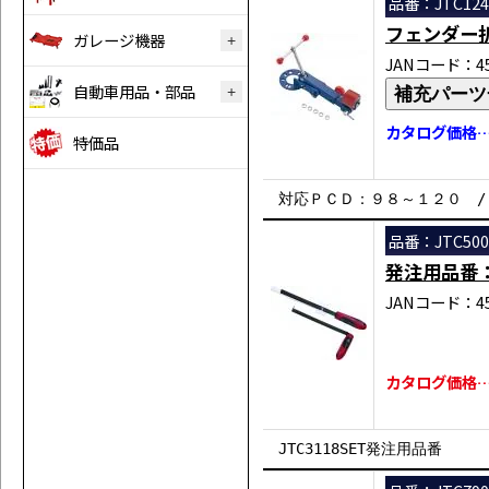
品番：JTC124
フェンダー
ガレージ機器
JANコード：458
自動車用品・部品
補充パーツ
カタログ価格…￥
特価品
対応ＰＣＤ：９８～１２０ 
品番：JTC500
発注用品番
JANコード：458
カタログ価格…￥
JTC3118SET発注用品番