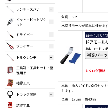
レンチ・スパナ
角度：30°
ビット・ビットソケ
ット
水切りモールが簡単に外せま
ドライバー
品番：JTC773
ドアモール
プライヤー
JANコード：458
補充パーツ
トルクレンチ
工具箱・工具セット・整
カタログ価格…￥
理用品
絶縁工具
本体・挿入ガイドの2点セッ
します。
トラック関係
全長：175mm・幅43mm
認証工具