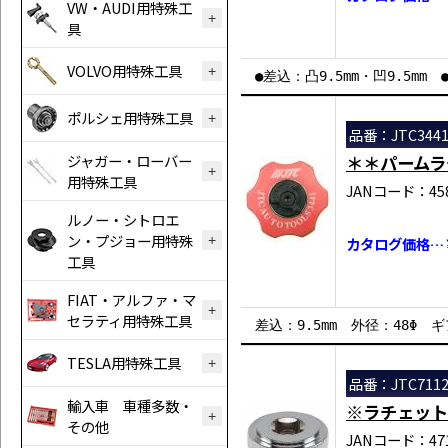
VW・AUDI用特殊工
具
VOLVO用特殊工具
●差込：凸9.5mm・凹9.5mm 
ポルシェ用特殊工具
品番：JTC344
ジャガー・ローバー
＊＊パームラ
用特殊工具
JANコード：458
ルノー・シトロエ
ン・プジョー用特殊
カタログ価格…￥
工具
FIAT・アルファ・マ
セラティ用特殊工具
差込：9.5mm 外径：48Φ ギ
TESLA用特殊工具
品番：JTC711
輸入車 車種多数・
※ラチェット
その他
JANコード：471