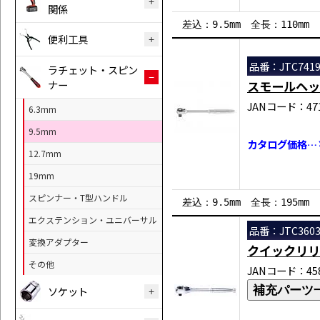
関係
差込：9.5mm 全長：110mm
便利工具
品番：JTC741
ラチェット・スピン
ナー
スモールヘッ
JANコード：471
6.3mm
9.5mm
カタログ価格…￥
12.7mm
19mm
スピンナー・T型ハンドル
差込：9.5mm 全長：195mm
エクステンション・ユニバーサル
品番：JTC360
変換アダプター
クイックリリ
その他
JANコード：458
補充パーツ
ソケット