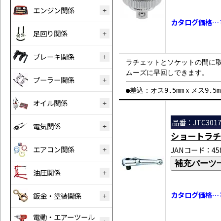
エンジン関係
カタログ価格…￥
足回り関係
ブレーキ関係
ラチェットとソケットの間に
ムーズに早回しできます。
プーラー関係
●差込：オス9.5mmｘメス9.5m
オイル関係
品番：JTC301
電気関係
ショートラチ
エアコン関係
JANコード：458
補充パーツ
油圧関係
カタログ価格…￥
鈑金・塗装関係
電動・エアーツール