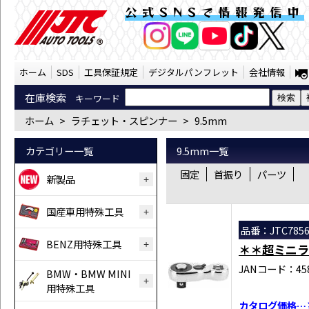
ラチェット・スピンナー 9.5mm （SST）
公式SNSで情報発信中
AI商品コンシェルジ
オンライン
ホーム
SDS
工具保証規定
デジタルパンフレット
会社情報
在庫検索
キーワード
ホーム
>
ラチェット・スピンナー
>
9.5mm
カテゴリー一覧
9.5mm一覧
固定
首振り
パーツ
新製品
国産車用特殊工具
品番：JTC785
BENZ用特殊工具
＊＊超ミニラ
JANコード：458
BMW・BMW MINI
用特殊工具
カタログ価格…￥