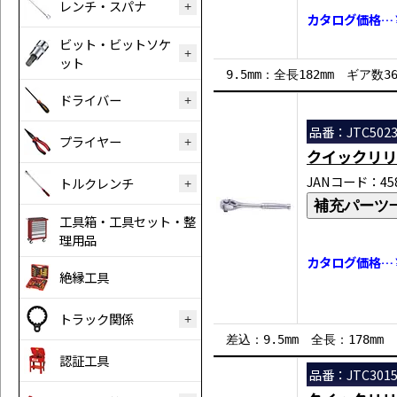
レンチ・スパナ
カタログ価格…￥
ビット・ビットソケ
ット
9.5mm：全長182mm ギア数3
ドライバー
品番：JTC502
プライヤー
クイックリリ
JANコード：458
トルクレンチ
補充パーツ
工具箱・工具セット・整
理用品
カタログ価格…￥
絶縁工具
トラック関係
差込：9.5mm 全長：178mm
認証工具
品番：JTC301