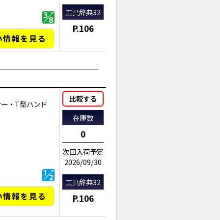
工具辞典32
P.106
い情報を見る
比較する
ナー・T型ハンド
在庫数
0
次回入荷予定
2026/09/30
工具辞典32
い情報を見る
P.106