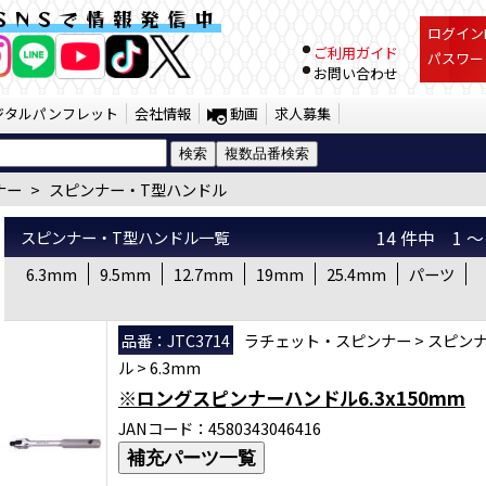
 スピンナー・T型ハンドル （SST） |
SNSで情報発信中
ログインI
ご利用ガイド
パスワー
お問い合わせ
ジタルパンフレット
会社情報
動画
求人募集
ナー
>
スピンナー・T型ハンドル
スピンナー・T型ハンドル一覧
14 件中 1
6.3mm
9.5mm
12.7mm
19mm
25.4mm
パーツ
品番：JTC3714
ラチェット・スピンナー
>
スピン
ル
>
6.3mm
※ロングスピンナーハンドル6.3x150mm
JANコード：4580343046416
補充パーツ一覧