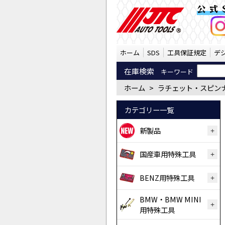
ラチェット・スピンナー
公式
ホーム
SDS
工具保証規定
デ
在庫検索
キーワード
ホーム
>
ラチェット・スピン
カテゴリー一覧
新製品
国産車用特殊工具
BENZ用特殊工具
BMW・BMW MINI
用特殊工具