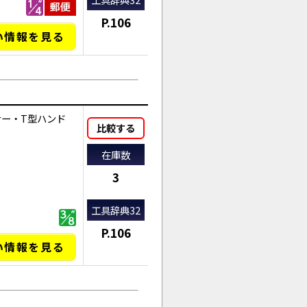
P.106
い情報を見る
ナー・T型ハンド
比較する
在庫数
3
工具辞典32
P.106
い情報を見る