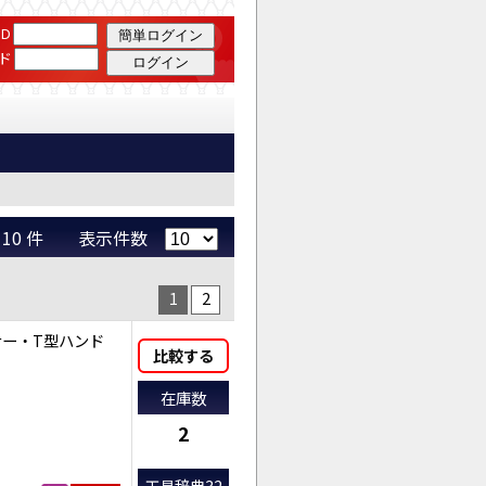
 JTC Auto Tools
D
ド
 ～ 10 件 表示件数
1
2
ナー・T型ハンド
比較する
在庫数
2
工具辞典32