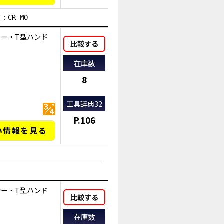
：CR-MO
ナー・T型ハンド
比較する
在庫数
8
工具辞典32
P.106
い情報を見る
ナー・T型ハンド
比較する
AI商品コンシェルジュ
オンライン
在庫数