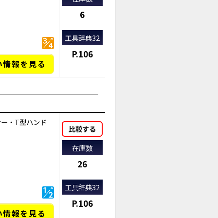
6
工具辞典32
P.106
い情報を見る
ナー・T型ハンド
比較する
在庫数
26
工具辞典32
P.106
い情報を見る