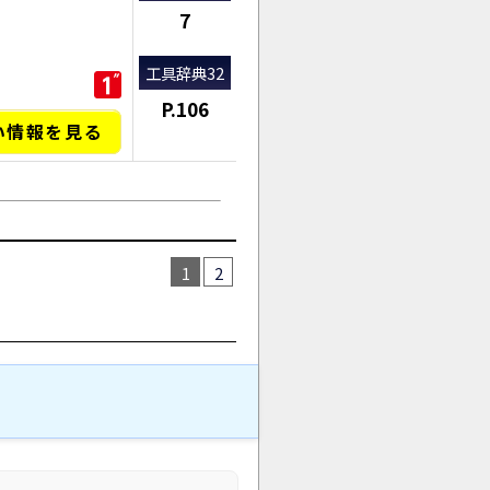
7
工具辞典32
P.106
い情報を見る
1
2