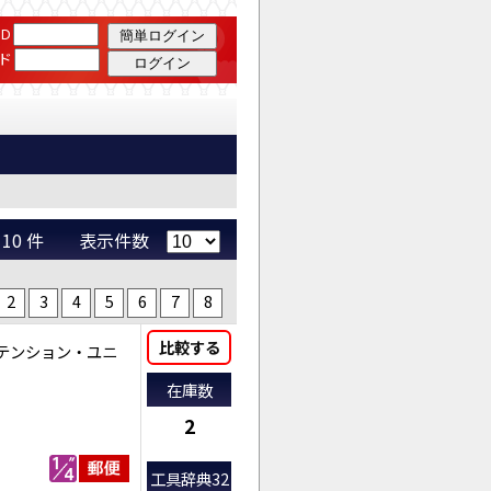
T） | JTC Auto Tools
D
ド
 ～ 10 件 表示件数
2
3
4
5
6
7
8
比較する
テンション・ユニ
在庫数
2
工具辞典32