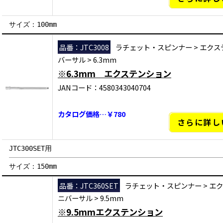
サイズ：100mm
品番：JTC3008
ラチェット・スピンナー
>
エクス
バーサル
>
6.3mm
※6.3mm エクステンション
JANコード：4580343040704
カタログ価格…￥780
さらに詳し
JTC300SET用
サイズ：150mm
品番：JTC360SET
ラチェット・スピンナー
>
エク
ニバーサル
>
9.5mm
※9.5mmエクステンション