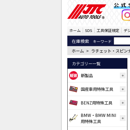
ラチェット・スピンナ
公式
ホーム
SDS
工具保証規定
デ
在庫検索
キーワード
ホーム
>
ラチェット・スピン
カテゴリー一覧
新製品
国産車用特殊工具
BENZ用特殊工具
BMW・BMW MINI
用特殊工具