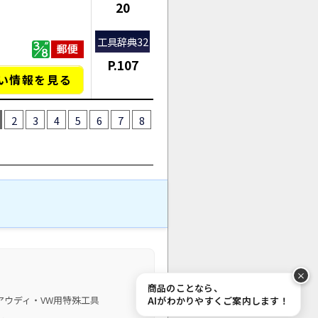
20
工具辞典32
P.107
い情報を見る
2
3
4
5
6
7
8
商品のことなら、
アウディ・VW用特殊工具
AIがわかりやすくご案内します！