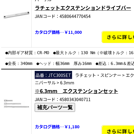
ラチェットエクステンションドライブバー
JANコード：4580644770454
カタログ価格…￥11,000
さらに詳し
●内部ギア材質：CR-MO ●最大トルク：130 Nm（※破壊トルク：161
●全長：340mm ●ヘッド：幅36mm 厚み16mm ●差込：6.3mm＆
品番：JTC300SET
ラチェット・スピンナー
>
エク
ニバーサル
>
6.3mm
※6.3mm エクステンションセット
JANコード：4580343040711
補充パーツ一覧
カタログ価格…￥1,180
さらに詳し