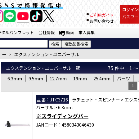
ー エクステンション・ユニバーサル （SS
SNSで情報発信中
ログインI
ご利用ガイド
パスワー
お問い合わせ
ジタルパンフレット
会社情報
動画
求人募集
ナー
>
エクステンション・ユニバーサル
エクステンション・ユニバーサル一覧
75 件中 1
6.3mm
9.5mm
12.7mm
19mm
25.4mm
パーツ
1
品番：JTC3716
ラチェット・スピンナー
>
エクス
バーサル
>
6.3mm
※スライディングバー
JANコード：4580343046430