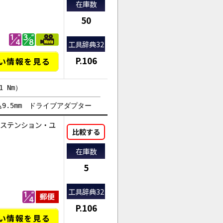
在庫数
50
工具辞典32
P.106
い情報を見る
 Nm）
差込9.5mm ドライブアダプター
ステンション・ユ
比較する
在庫数
5
工具辞典32
P.106
い情報を見る