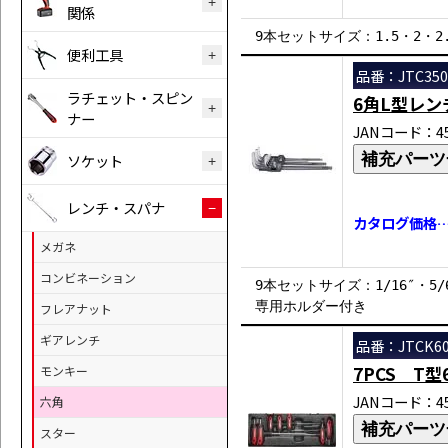
関係
9本セットサイズ：1.5・2・2
便利工具
品番：JTC350
ラチェット・スピン
6角L型レン
ナー
JANコード：458
補充パーツ
ソケット
レンチ・スパナ
カタログ価格…￥
メガネ
コンビネーション
9本セットサイズ：1/16″・5/64
専用ホルダー付き
フレアナット
ギアレンチ
品番：JTCK60
7PCS T
モンキー
JANコード：458
六角
補充パーツ
スター