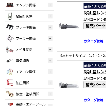
エンジン関係
品番：JTC350
6角L型レン
足回り関係
JANコード：458
補充パーツ
ブレーキ関係
プーラー関係
カタログ価格…￥
オイル関係
9本セットサイズ：1.5・2・2
電気関係
品番：JTC350
6角L型レ
エアコン関係
JANコード：458
油圧関係
補充パーツ
鈑金・塗装関係
カタログ価格…￥
電動・エアーツール