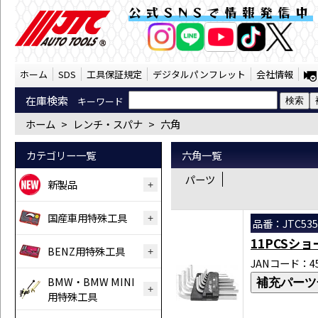
レンチ・スパナ 六角 （SST） | JTC A
公式SNSで情報発信中
AI商品コンシェルジ
オンライン
ホーム
SDS
工具保証規定
デジタルパンフレット
会社情報
在庫検索
キーワード
ホーム
>
レンチ・スパナ
>
六角
カテゴリー一覧
六角一覧
パーツ
新製品
国産車用特殊工具
品番：JTC535
11PCSシ
BENZ用特殊工具
JANコード：458
BMW・BMW MINI
補充パーツ
用特殊工具