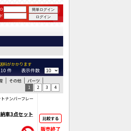
 JTC Auto Tools
D
ド
送料がかかります
 ～ 10 件 表示件数
産
その他
パーツ
1
2
3
4
ットナンバーフレー
 納車3点セット
比較する
販売終了