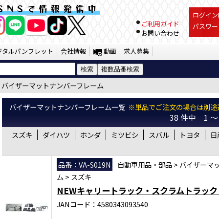
ザーマットナンバーフレーム （SST） |
SNSで情報発信中
ログインI
ご利用ガイド
パスワー
お問い合わせ
ジタルパンフレット
会社情報
動画
求人募集
バイザーマットナンバーフレーム
バイザーマットナンバーフレーム一覧
※単品でご注文の場合は別途
38 件中 1
スズキ
ダイハツ
ホンダ
ミツビシ
スバル
トヨタ
日
品番：VA-S019N
自動車用品・部品
>
バイザーマ
ム
>
スズキ
NEWキャリートラック・スクラムトラック
JANコード：4580343093540