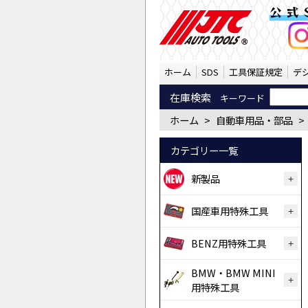
自動車用品・部品 バイ
公式
ホーム
SDS
工具保証規定
デ
在庫検索
キーワード
ホーム
>
自動車用品・部品
>
カテゴリー一覧
新製品
国産車用特殊工具
BENZ用特殊工具
BMW・BMW MINI
用特殊工具