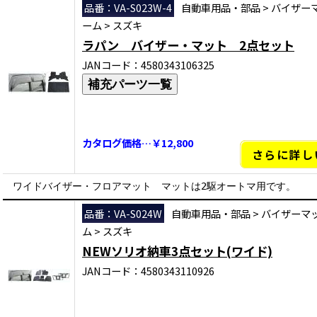
品番：VA-S023W-4
自動車用品・部品
>
バイザー
ーム
>
スズキ
ラパン バイザー・マット 2点セット
JANコード：4580343106325
補充パーツ一覧
カタログ価格…￥12,800
さらに詳し
ワイドバイザー・フロアマット マットは2駆オートマ用です。
品番：VA-S024W
自動車用品・部品
>
バイザーマ
ム
>
スズキ
NEWソリオ納車3点セット(ワイド)
JANコード：4580343110926