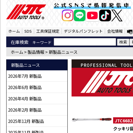
新製品ニュース（SST） | JTC Auto 
公式SNSで情報発信中
AI商品コンシェルジ
オンライン
ホーム
SDS
工具保証規定
デジタルパンフレット
会社情報
在庫検索
キーワード
ホーム
>
製品情報
>
新製品ニュース
新製品ニュース
2026年7月 新製品
2026年6月 新製品
2026年4月 新製品
2026年2月 新製品
JTC6682
2025年12月 新製品
クッキリ
2025年11月 新製品