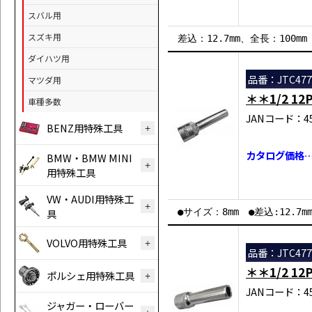
スバル用
スズキ用
差込：12.7mm、全長：100
ダイハツ用
品番：JTC477
マツダ用
＊＊1/2 
車種多数
JANコード：458
BENZ用特殊工具
カタログ価格…
BMW・BMW MINI
用特殊工具
VW・AUDI用特殊工
具
●サイズ：8mm ●差込:12.7m
VOLVO用特殊工具
品番：JTC477
＊＊1/2 
ポルシェ用特殊工具
JANコード：458
ジャガー・ローバー