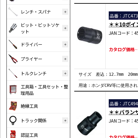
レンチ・スパナ
品番：JTC473
＊＊10ポ
ビット・ビットソケ
ット
JANコード：458
ドライバー
カタログ価格…￥
プライヤー
トルクレンチ
サイズ 差込：12.7mm 20m
用途：ホンダCRV等に使用さ
工具箱・工具セット・整
理用品
品番：JTC494
絶縁工具
＊＊バラン
トラック関係
JANコード：458
認証工具
カタログ価格…￥