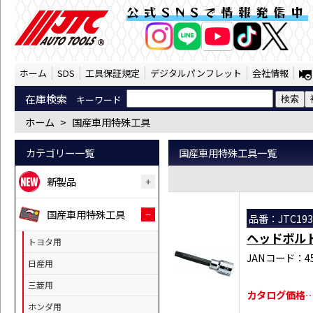
国産車用特殊工具 （SST） | JTC Aut
公式SNSで情報発信中
AI商品コンシェルジ
オンライン
ホーム
SDS
工具保証規定
デジタルパンフレット
会社情報
在庫検索
キーワード
ホーム
>
国産車用特殊工具
カテゴリー一覧
国産車用特殊工具一覧
新製品
国産車用特殊工具
品番：JTC193
ヘッドボル
トヨタ用
JANコード：458
日産用
三菱用
カタログ価格…￥
ホンダ用