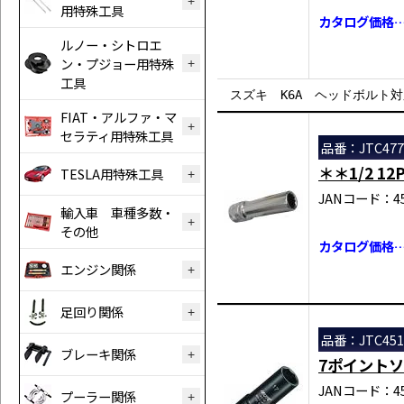
用特殊工具
カタログ価格…
ルノー・シトロエ
ン・プジョー用特殊
工具
スズキ K6A ヘッドボルト
FIAT・アルファ・マ
セラティ用特殊工具
品番：JTC477
＊＊1/2 
TESLA用特殊工具
JANコード：458
輸入車 車種多数・
その他
カタログ価格…
エンジン関係
足回り関係
品番：JTC451
ブレーキ関係
7ポイント
JANコード：458
プーラー関係