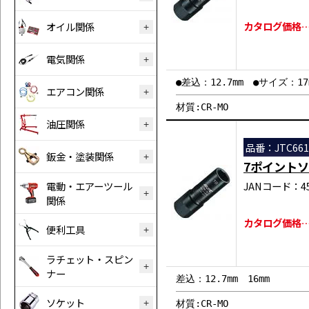
カタログ価格…￥
オイル関係
電気関係
●差込：12.7mm ●サイズ：17
エアコン関係
材質:CR-MO
油圧関係
品番：JTC661
鈑金・塗装関係
7ポイント
電動・エアーツール
JANコード：458
関係
カタログ価格…￥
便利工具
ラチェット・スピン
ナー
差込：12.7mm 16mm
ソケット
材質:CR-MO