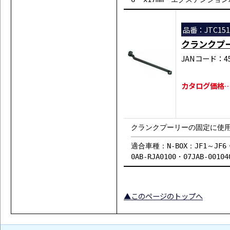
品番：JTC151
クランクプ
JANコード：458
カタログ価格…￥
クランクプーリーの固定に使用
適合車種：N-BOX：JF1～J
0AB-RJA0100・07JAB-
▲このページのトップへ