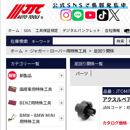
ジャガー・ローバー用特殊工具 足回り関係 
公式SNSで情報発信中
AI商品コンシェルジ
オンライン
ホーム
SDS
工具保証規定
デジタルパンフレット
会社情報
在庫検索
キーワード
ホーム
>
ジャガー・ローバー用特殊工具
>
足回り関係
カテゴリー一覧
足回り関係一覧
パーツ
新製品
国産車用特殊工具
品番：JTC447
アクスルベ
BENZ用特殊工具
JANコード：458
BMW・BMW MINI
用特殊工具
カタログ価格…￥