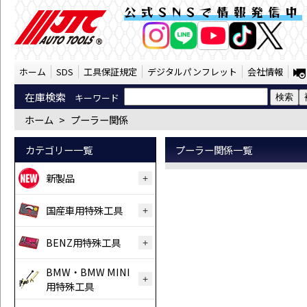
プーラー関係 （SST） | JTC Auto T
公式SNSで情報発信中
AI商品コンシェルジ
オンライン
ホーム
SDS
工具保証規定
デジタルパンフレット
会社情報
在庫検索
キーワード
ホーム
>
プーラー関係
カテゴリー一覧
プーラー関係一覧
新製品
国産車用特殊工具
BENZ用特殊工具
BMW・BMW MINI
用特殊工具