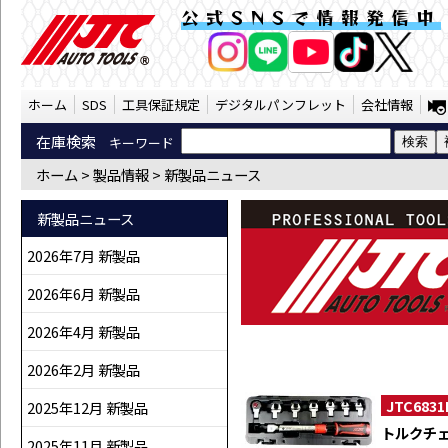
新製品ニュース（SST） | JTC Auto 
公式SNSで情報発信中
AI商品コンシェルジ
オンライン
ホーム
SDS
工具保証規定
デジタルパンフレット
会社情報
在庫検索
キーワード
ホーム
>
製品情報
>
新製品ニュース
新製品ニュース
2026年7月 新製品
2026年6月 新製品
2026年4月 新製品
2026年2月 新製品
JTC6831
2025年12月 新製品
トルクチ
2025年11月 新製品