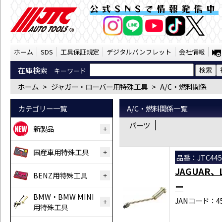
ジャガー・ローバー用特殊工具 A/C・燃料関
公式SNSで情報発信中
AI商品コンシェルジ
オンライン
ホーム
SDS
工具保証規定
デジタルパンフレット
会社情報
在庫検索
キーワード
ホーム
>
ジャガー・ローバー用特殊工具
>
A/C・燃料関係
カテゴリー一覧
A/C・燃料関係一覧
パーツ
新製品
国産車用特殊工具
品番：JTC445
JAGUAR
BENZ用特殊工具
ー
BMW・BMW MINI
JANコード：458
用特殊工具