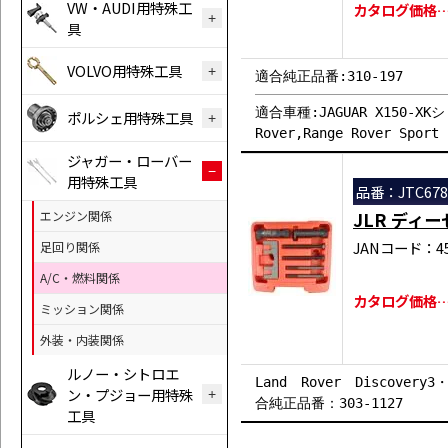
VW・AUDI用特殊工
カタログ価格…￥
具
VOLVO用特殊工具
適合純正品番:310-197
適合車種:JAGUAR X150-XKシリ
ポルシェ用特殊工具
Rover,Range Rover Sport
ジャガー・ローバー
用特殊工具
品番：JTC678
エンジン関係
JLR ディ
JANコード：458
足回り関係
A/C・燃料関係
カタログ価格…￥
ミッション関係
外装・内装関係
ルノー・シトロエ
Land Rover Discovery3
ン・プジョー用特殊
合純正品番：303-1127
工具