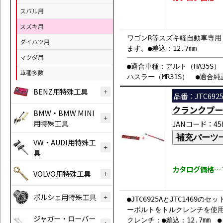
スバル用
スズキ用
ワゴンR等スズキ軽自動車専
ダイハツ用
ます。●差込：12.7mm
マツダ用
●適合車種：アルト（HA35S）
車種多数
ハスラー（MR31S） ●適合純正品番
BENZ用特殊工具
品番：JTC6925
クランクプー
BMW・BMW MINI
用特殊工具
JANコード：458
補充パーツ
VW・AUDI用特殊工
具
カタログ価格…￥4
VOLVO用特殊工具
ポルシェ用特殊工具
●JTC6925AとJTC14
ーボルトをトルクレンチを使用
ジャガー・ローバー
クレンチ：●差込：12.7mm ●