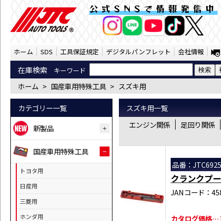
国産車用特殊工具 スズキ用 （SST） | J
公式SNSで情報発信中
AI商品コンシェルジ
オンライン
ホーム
SDS
工具保証規定
デジタルパンフレット
会社情報
在庫検索
キーワード
ホーム
>
国産車用特殊工具
>
スズキ用
カテゴリー一覧
スズキ用一覧
エンジン関係
足回り関係
新製品
国産車用特殊工具
品番：JTC692
トヨタ用
クランクプー
日産用
JANコード：458
三菱用
ホンダ用
カタログ価格…￥1