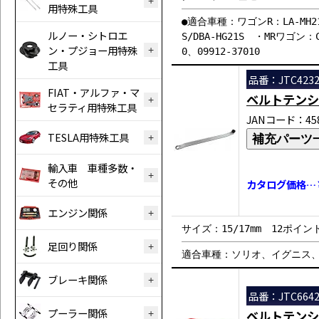
用特殊工具
●適合車種：ワゴンR：LA-MH21S/
ルノー・シトロエ
S/DBA-HG21S ・MRワゴン：
ン・プジョー用特殊
0、09912-37010
工具
品番：JTC4232
FIAT・アルファ・マ
ベルトテンシ
セラティ用特殊工具
JANコード：458
TESLA用特殊工具
補充パーツ
輸入車 車種多数・
その他
カタログ価格…￥
エンジン関係
サイズ：15/17mm 12ポイン
足回り関係
適合車種：ソリオ、イグニス、ス
ブレーキ関係
品番：JTC664
プーラー関係
ベルトテンシ