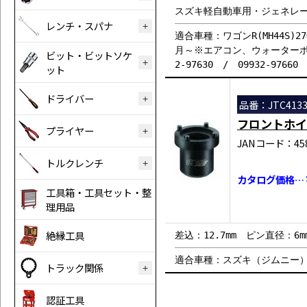
スズキ軽自動車用・ジェネレ
レンチ・スパナ
適合車種：ワゴンR(MH44S)2
月～※エアコン、ウォーターポン
ビット・ビットソケ
2-97630 / 09932-97660
ット
ドライバー
品番：JTC413
フロントホイ
プライヤー
JANコード：458
トルクレンチ
カタログ価格…￥
工具箱・工具セット・整
理用品
絶縁工具
差込：12.7mm ピン直径：6
適合車種：スズキ（ジムニー）JA1
トラック関係
認証工具