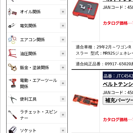
JANコード：458
オイル関係
カタログ価格…￥
電気関係
エアコン関係
適合車種：29年2月～ワゴンR 
油圧関係
スラー 型式：MR92Sジェ
適合純正品番：09917-65020
鈑金・塗装関係
品番：JTC454
電動・エアーツール
ベルトテンシ
関係
JANコード：458
便利工具
補充パーツ
ラチェット・スピン
ナー
カタログ価格…￥2
ソケット